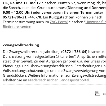
OG, Räume 11 und 12
einsehen. Nutzen Sie, wenn möglich, bi
die Sprechzeiten des Grundbuchamtes
(Dienstag und Donners
9:00 – 12:00 Uhr) oder vereinbaren Sie einen Termin unter
05721-786-31, -44, -78.
Ein
Kurzgutachten
können Sie nach
Terminbestimmung auch im
ZVG-Portal
einsehen.“
Hinweise fü
Bietinteressenten
Zwangsvollstreckung
Die
Zwangsvollstreckungsabteilung
(05721-786-64)
bearbeitet 
Durchsetzung von festgestellten („titulierten“) Ansprüchen mitte
staatlicher Gewalt. Zu den Aufgaben gehören u.a. der Erlass vo
Pfändungs- und Überweisungsbeschlüssen, Entscheidungen üb
Vollstreckungsschutzanträge und die Zwangsversteigerung von
Grundstücken. Weitere Informationen zur Zwangsvollstreckun
erhalten Sie im
Niedersächsischen Landesjustizportal.
Dr